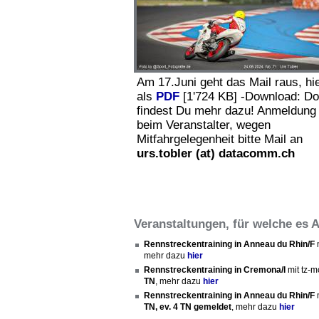
Am 17.Juni geht das Mail raus, hi
als
PDF
[1'724 KB] -Download: Do
findest Du mehr dazu! Anmeldung
beim Veranstalter, wegen
Mitfahrgelegenheit bitte Mail an
urs.tobler (at) datacomm.ch
Veranstaltungen, für welche es
Rennstreckentraining in Anneau du Rhin/F
m
mehr dazu
hier
Rennstreckentraining in Cremona/I
mit tz-m
TN
, mehr dazu
hier
Rennstreckentraining in Anneau du Rhin/F
m
TN, ev. 4 TN gemeldet
, mehr dazu
hier