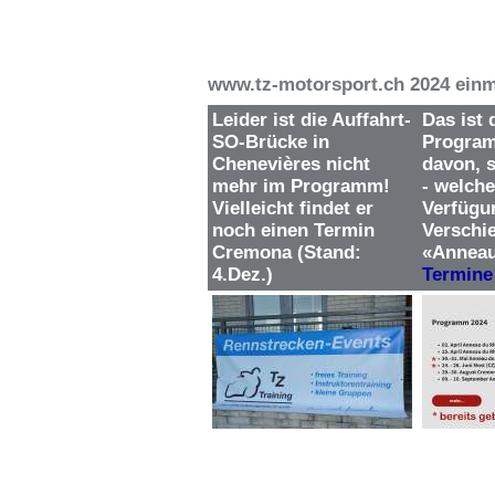
www.tz-motorsport.ch 2024 einm
Leider ist die Auffahrt-
Das ist 
SO-Brücke in
Program
Chenevières nicht
davon, 
mehr im Programm!
- welche
Vielleicht findet er
Verfügu
noch einen Termin
Verschi
Cremona (Stand:
«Anneau
4.Dez.)
Termine