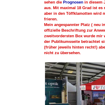
sehen die
Prognosen
in diesem 
aus. Mit maximal 18 Grad ist es 
aber in den Töffklamotten wird 
frieren.
Mein angespannter Platz ( neu in
offizielle Beschriftung zur Anw
zweitvordersten Box wurde mir 
der Publikumsseite betrachtet si
(früher jeweils hinten recht!) ab
nicht zu übersehen.