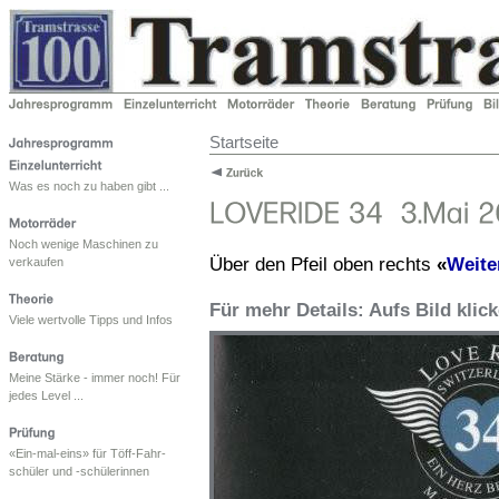
Startseite
Was es noch zu haben gibt ...
Noch wenige Maschinen zu
Über den Pfeil oben rechts
«
Weite
verkaufen
Für mehr Details: Aufs Bild klic
Viele wertvolle Tipps und Infos
Meine Stärke - immer noch! Für
jedes Level ...
«Ein-mal-eins» für Töff-Fahr-
schüler und -schülerinnen