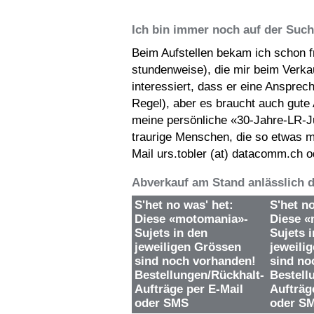
Ich bin immer noch auf der Suche
Beim Aufstellen bekam ich schon f
stundenweise), die mir beim Verkau
interessiert, dass er eine Ansprec
Regel), aber es braucht auch gute
meine persönliche «30-Jahre-LR-J
traurige Menschen, die so etwas 
Mail urs.tobler (at) datacomm.ch 
Abverkauf am Stand anlässlich
S'het no was' het:
S'het no
Diese «motomania»-
Diese «
Sujets in den
Sujets i
jeweiligen Grössen
jeweili
sind noch vorhanden!
sind no
Bestellungen/Rückhalt-
Bestell
Aufträge per E-Mail
Aufträg
oder SMS
oder S