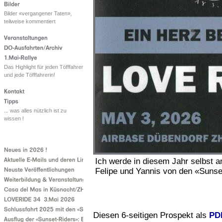
Bilder «vergangener Taten»,
teilweise kommentiert
Das Highlight für jeden Töfffahrer
und jede Töfffahrerin!
... was alles nützlich ist zu
wissen !
Ich werde in diesem Jahr selbst 
Felipe und Yannis von den «Suns
Diesen 6-seitigen Prospekt als
PD