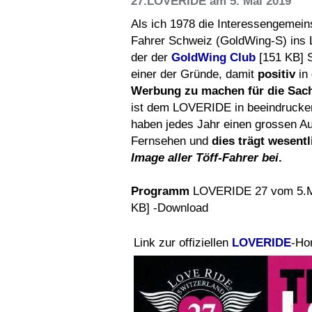
27.LOVERIDE am 5. Mai 2019
Als ich 1978 die Interessengemein
Fahrer Schweiz (GoldWing-S) ins L
der der
GoldWing Club
[151 KB] S
einer der Gründe, damit
positiv
in
Werbung zu ma
chen für die Sach
ist dem LOVERIDE in beeindrucke
haben jedes Jahr einen grossen Au
Fernsehen und
dies trägt wesent
Image aller Töff-Fahrer bei
.
Programm
LOVERIDE 27 vom 5.M
KB] -Download
Link zur offiziellen
LOVERIDE
-H