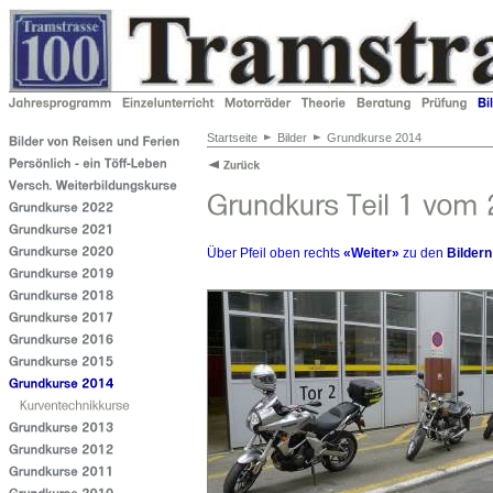
Startseite
Bilder
Grundkurse 2014
Über Pfeil oben rechts
«Weiter»
zu den
Bildern