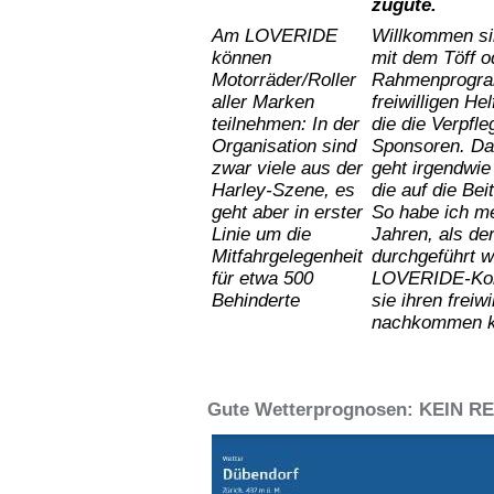
zugute.
Am LOVERIDE
Willkommen sin
können
mit dem Töff od
Motorräder/Roller
Rahmenprogr
aller Marken
freiwilligen
Hel
teilnehmen
: In der
die
die
Verpfl
Orga
nisation sind
Sponsoren. Das
zwar viele aus der
geht irgendwie
Harley-Szene, es
die auf die B
geht aber in erster
So habe ich m
Linie um die
Jahren,
als de
Mitfahrgelegenheit
durchgeführt w
für etwa 500
LOVERIDE-Komi
Behinderte
sie ihren freiw
nachkommen k
Gute Wetterprognosen: KEIN RE