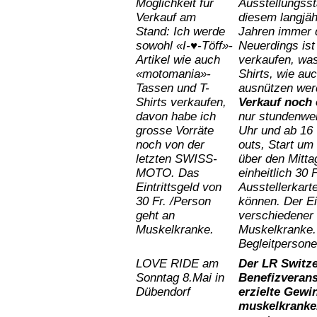
Möglichkeit für
Ausstellungsst
Verkauf am
diesem langjäh
Stand: Ich werde
Jahren immer d
sowohl «I-♥-Töff»-
Neuerdings ist
Artikel wie auch
verkaufen, was
«motomania»-
Shirts, wie au
Tassen und T-
ausnützen wer
Shirts verkaufen,
Verkauf noch 
davon habe ich
nur stundenwe
grosse Vorräte
Uhr und ab 16
noch von der
outs, Start um
letzten SWISS-
über den Mittag
MOTO. Das
einheitlich 30
Eintrittsgeld von
Ausstellerkart
30 Fr. /Person
können. Der Ei
geht an
verschiedener 
Muskelkranke.
Muskelkranke. 
Begleitpersone
LOVE RIDE am
Der
LR
Switz
Sonntag
8.Mai
in
Benefizverans
Dübendorf
erzielte
Gewi
muskelkranke