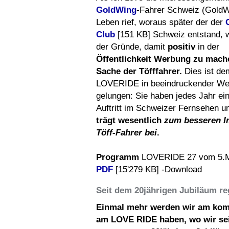
GoldWing
-Fahrer Schweiz (GoldW
Leben rief, woraus später der der
Club
[151 KB] Schweiz entstand, w
der Gründe, damit
positiv
in
der
Öffentlichkeit Werbung zu ma
ch
Sache der Töfffahrer.
Dies ist de
LOVERIDE in beeindruckender We
gelungen: Sie haben jedes Jahr ei
Auftritt im Schweizer Fernsehen 
trägt wesentlich
zum besseren I
Töff-Fahrer bei
.
Programm
LOVERIDE 27 vom 5.Ma
PDF
[15'279 KB] -Download
Seit dem 20jährigen Jubiläum re
Einmal mehr werden wir am kom
am LOVE RIDE haben, wo wir sei